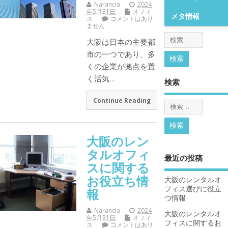
Narancia
2024
年5月31日
オフィ
メタ情報
ス
コメントはあり
ません
大阪は日本の主要都
市の一つであり、多
くの企業が拠点を置
く活気…
検索
Continue Reading
大阪のレン
タルオフィ
最近の投稿
スに関する
お役立ち情
大阪のレンタルオ
フィス選びに役立
報
つ情報
Narancia
2024
大阪のレンタルオ
年5月31日
オフィ
フィスに関するお
ス
コメントはあり